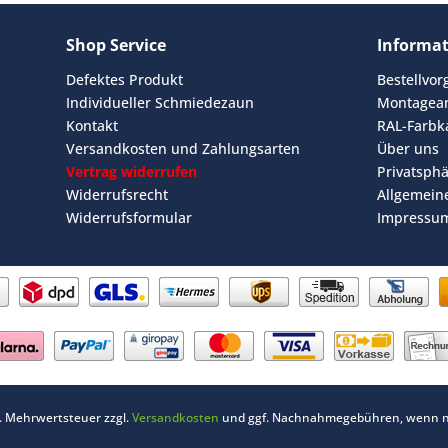
Shop Service
Informa
Defektes Produkt
Bestellvo
Individueller Schmiedezaun
Montagean
Kontakt
RAL-Farbk
Versandkosten und Zahlungsarten
Über uns
Vertrag widerrufen
Privatsph
Widerrufsrecht
Allgemein
Widerrufsformular
Impressu
zl. Mehrwertsteuer zzgl.
Versandkosten
und ggf. Nachnahmegebühren, wenn ni