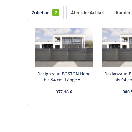
Zubehör
2
Ähnliche Artikel
Kunden 
Designzaun BOSTON Höhe
Designzaun 
bis 94 cm, Länge =...
bis 94 cm
377,16 €
380,