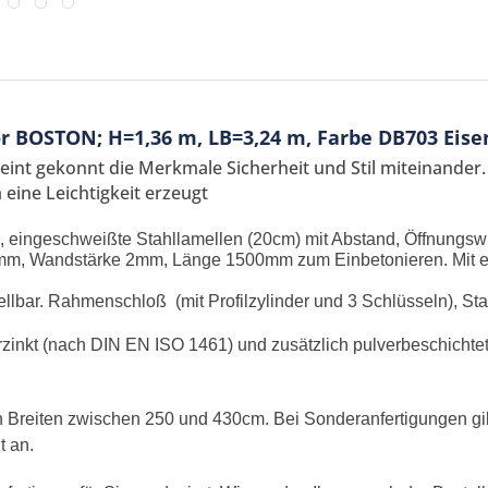
r BOSTON; H=1,36 m, LB=3,24 m, Farbe DB703 Eis
int gekonnt die Merkmale Sicherheit und Stil miteinander.
eine Leichtigkeit erzeugt
 eingeschweißte Stahllamellen (20cm) mit Abstand, Öffnungsw
0mm, Wandstärke 2mm, Länge 1500mm zum Einbetonieren. Mit el
ellbar. Rahmenschloß (mit Profilzylinder und 3 Schlüsseln), Sta
Ich ha
rzinkt (nach DIN EN ISO 1461) und zusätzlich pulverbeschichtet
und stim
Mit * gek
len Breiten zwischen 250 und 430cm. Bei Sonderanfertigungen gi
Senden
t an.