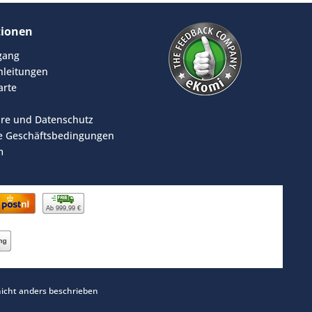
tionen
rgang
leitungen
arte
äre und Datenschutz
e Geschäftsbedingungen
m
Ab 999,99 €
cht anders beschrieben