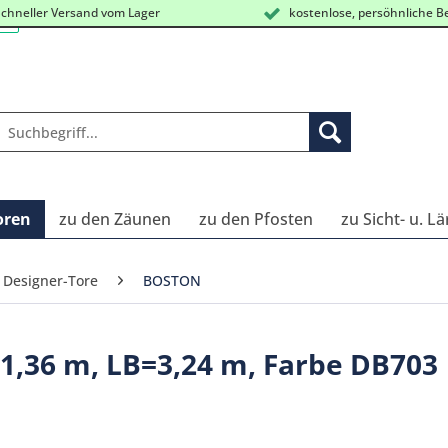
chneller Versand vom Lager
kostenlose, persöhnliche B
oren
zu den Zäunen
zu den Pfosten
zu Sicht- u. L
 Designer-Tore
BOSTON
1,36 m, LB=3,24 m, Farbe DB703