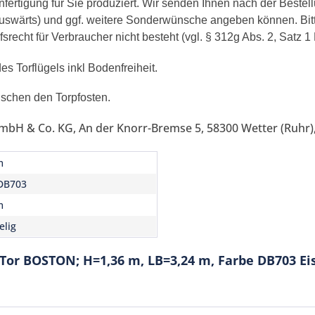
ertigung für Sie produziert. Wir senden Ihnen nach der Bestell
/auswärts) und ggf. weitere Sonderwünsche angeben können. Bit
recht für Verbraucher nicht besteht (vgl. § 312g Abs. 2, Satz 1
s Torflügels inkl Bodenfreiheit.
ischen den Torpfosten.
mbH & Co. KG, An der Knorr-Bremse 5, 58300 Wetter (Ruhr),
m
DB703
m
elig
-Tor BOSTON; H=1,36 m, LB=3,24 m, Farbe DB703 E