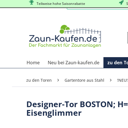
Teilweise hohe Saisonrabatte
S
Home
Neu bei Zaun-kaufen.de
zu den T
zu den Toren
Gartentore aus Stahl
!NEU!
Designer-Tor BOSTON; H=
Eisenglimmer