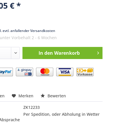
05 € *
k
l. evtl. anfallender Versandkosten
 unter Vorbehalt 2 - 6 Wochen
In den
Warenkorb
nfragen
hen
Merken
Bewerten
ZK12233
Per Spedition, oder Abholung in Wetter
 Absprache