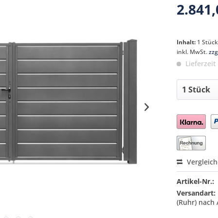
2.841,
Inhalt:
1 Stüc
inkl. MwSt.
zzg
Lieferzeit
Preis a
Vergleic
Artikel-Nr.:
Versandart:
(Ruhr) nach