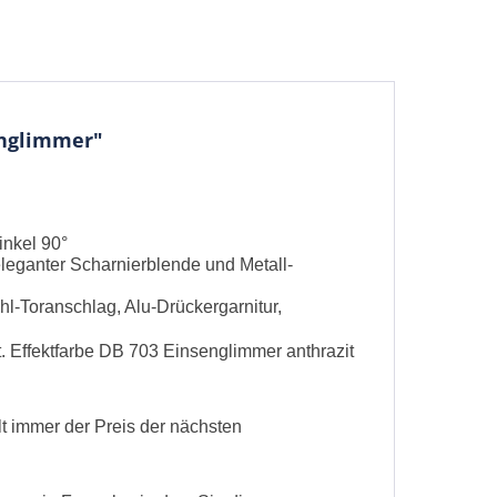
englimmer"
inkel 90°
eganter Scharnierblende und Metall-
hl-Toranschlag, Alu-Drückergarnitur,
be die
Datenschutzerklärung
gelesen, verstanden
. Effektfarbe DB 703 Einsenglimmer anthrazit
me zu. *
ennzeichnete Felder sind Pflichtfelder.
lt immer der Preis der nächsten