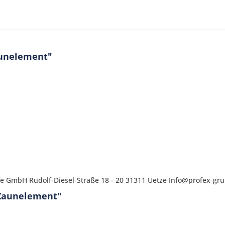
aunelement"
Ich ha
und stim
Mit * gek
fe GmbH Rudolf-Diesel-Straße 18 - 20 31311 Uetze Info@profex-gr
Senden
 Zaunelement"