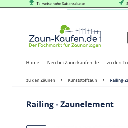
Teilweise hohe Saisonrabatte
S
Home
Neu bei Zaun-kaufen.de
zu den T
zu den Zäunen
Kunststoffzaun
Railing-
Railing - Zaunelement