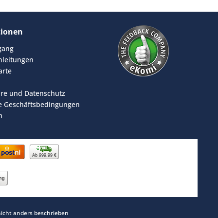
tionen
rgang
leitungen
arte
äre und Datenschutz
e Geschäftsbedingungen
m
Ab 999,99 €
cht anders beschrieben