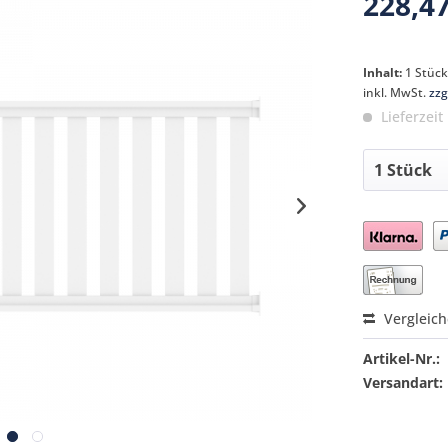
228,47
Inhalt:
1 Stüc
inkl. MwSt.
zzg
Lieferzeit
Preis a
Vergleic
Artikel-Nr.:
Versandart: