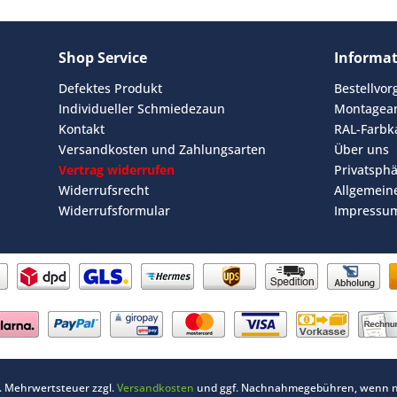
Shop Service
Informa
Defektes Produkt
Bestellvo
Individueller Schmiedezaun
Montagean
Kontakt
RAL-Farbk
Versandkosten und Zahlungsarten
Über uns
Vertrag widerrufen
Privatsph
Widerrufsrecht
Allgemein
Widerrufsformular
Impressu
zl. Mehrwertsteuer zzgl.
Versandkosten
und ggf. Nachnahmegebühren, wenn ni