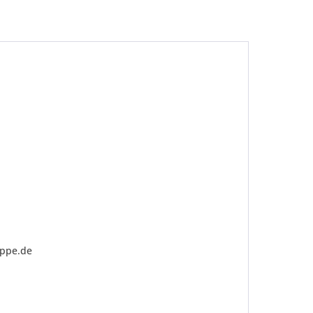
be die
Datenschutzerklärung
gelesen, verstanden
me zu. *
ennzeichnete Felder sind Pflichtfelder.
uppe.de