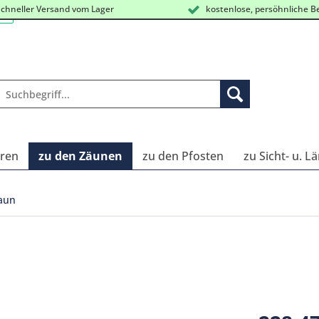
chneller Versand vom Lager
kostenlose, persöhnliche B
oren
zu den Zäunen
zu den Pfosten
zu Sicht- u. 
Zaun