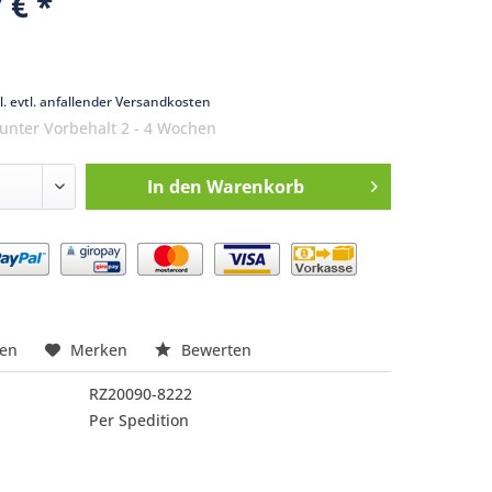
 € *
k
l. evtl. anfallender Versandkosten
 unter Vorbehalt 2 - 4 Wochen
In den
Warenkorb
nfragen
hen
Merken
Bewerten
RZ20090-8222
Per Spedition