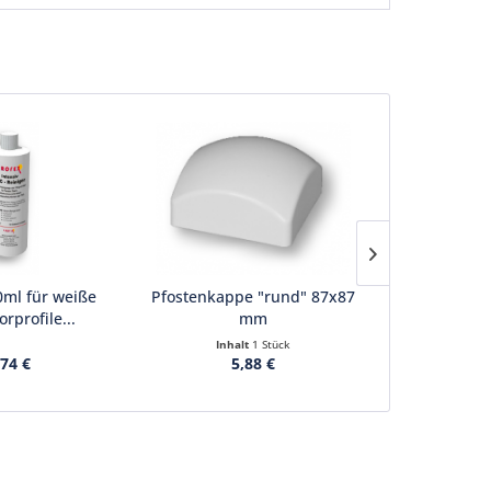
0ml für weiße
Pfostenkappe "rund" 87x87
Pfostenkapp
rprofile...
mm
Inhalt
1 Stück
Inha
,74 €
5,88 €
1