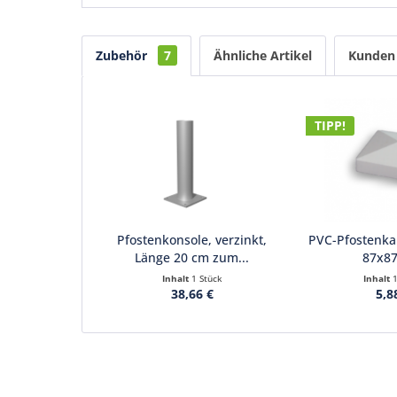
Zubehör
7
Ähnliche Artikel
Kunden 
TIPP!
Pfostenkonsole, verzinkt,
PVC-Pfostenk
Länge 20 cm zum...
87x8
Inhalt
1 Stück
Inhalt
38,66 €
5,8