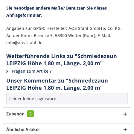
verstanden und stimme zu. *
Sie benötigen andere Maße? Benutzen Sie dieses
Mit * gekennzeichnete Felder sind Pflichtfelder.
Anfrageformular.
Senden
Angaben zur GPSR: Hersteller: AOS Stahl GmbH & Co. KG,
An der Knorr-Bremse 5, 58300 Wetter (Ruhr), E-Mail:
info@aos-stahl.de
Weiterführende Links zu "Schmiedezaun
LEIPZIG Höhe 1,80 m, Länge. 2,00 m"
Fragen zum Artikel?
Unser Kommentar zu "Schmiedezaun
LEIPZIG Höhe 1,80 m, Länge. 2,00 m"
Leider keine Lagerware
Zubehör
5
Ähnliche Artikel