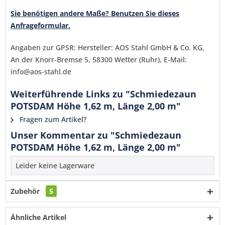
verstanden und stimme zu. *
Sie benötigen andere Maße? Benutzen Sie dieses
Mit * gekennzeichnete Felder sind Pflichtfelder.
Anfrageformular.
Senden
Angaben zur GPSR: Hersteller: AOS Stahl GmbH & Co. KG,
An der Knorr-Bremse 5, 58300 Wetter (Ruhr), E-Mail:
info@aos-stahl.de
Weiterführende Links zu "Schmiedezaun
POTSDAM Höhe 1,62 m, Länge 2,00 m"
Fragen zum Artikel?
Unser Kommentar zu "Schmiedezaun
POTSDAM Höhe 1,62 m, Länge 2,00 m"
Leider keine Lagerware
Zubehör
5
Ähnliche Artikel