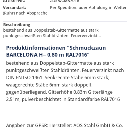
Artikel-Nr.:
ZDSBA08B7016
Versandart:
Per Spedition, oder Abholung in Wetter
(Ruhr) nach Absprache
Beschreibung
bestehend aus Doppelstab-Gittermatte aus stark
punktgeschweißten Stahldrähten. Feuerverzinkt...
Produktinformationen "Schmuckzaun
BARCELONA H= 0,80 m RAL7016"
bestehend aus Doppelstab-Gittermatte aus stark
punktgeschweißten Stahldrähten. Feuerverzinkt nach
DIN EN ISO 1461. Senkrechte Stäbe 6mm stark;
waagerechte Stäbe 6mm stark doppelt
gegenüberliegend. Gitterhöhe 0,83m Gitterlänge
2,51m, pulverbeschichtet in Standardfarbe RAL7016
Ich habe die
Datenschutzerklärung
gelesen,
verstanden und stimme zu. *
Angaben zur GPSR: Hersteller: AOS Stahl GmbH & Co.
Mit * gekennzeichnete Felder sind Pflichtfelder.