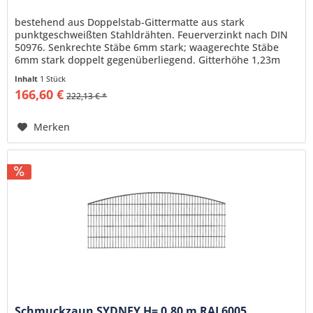
bestehend aus Doppelstab-Gittermatte aus stark
punktgeschweißten Stahldrähten. Feuerverzinkt nach DIN
50976. Senkrechte Stäbe 6mm stark; waagerechte Stäbe
6mm stark doppelt gegenüberliegend. Gitterhöhe 1,23m
Gitterlänge 2,51m,...
Inhalt
1 Stück
166,60 €
222,13 € *
Merken
Schmuckzaun SYDNEY H= 0,80 m RAL6005