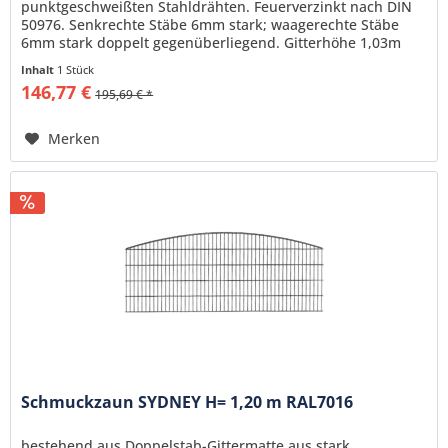
punktgeschweißten Stahldrähten. Feuerverzinkt nach DIN
50976. Senkrechte Stäbe 6mm stark; waagerechte Stäbe
6mm stark doppelt gegenüberliegend. Gitterhöhe 1,03m
Gitterlänge 2,51m,...
Inhalt
1 Stück
146,77 €
195,69 € *
Merken
Schmuckzaun SYDNEY H= 1,20 m RAL7016
bestehend aus Doppelstab-Gittermatte aus stark