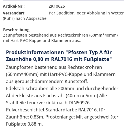
Artikel-Nr.:
ZK10625
Versandart:
Per Spedition, oder Abholung in Wetter
(Ruhr) nach Absprache
Beschreibung
Zaunpfosten bestehend aus Rechteckrohren (60mm*40mm)
mit Hart-PVC-Kappe und Klammern aus...
Produktinformationen "Pfosten Typ A für
Zaunhöhe 0,80 m RAL7016 mit Fußplatte"
Zaunpfosten bestehend aus Rechteckrohren
(60mm*40mm) mit Hart-PVC-Kappe und Klammern
aus geräuschdämmendem Kunststoff.
Edelstahlschrauben alle 200mm und durchgehender
Abdeckleiste aus Flachstahl (40mm x 5mm) Alle
Stahlteile feuerverzinkt nach DIN50976.
Pulverbeschichtet Standardfarbe RAL7016, für
Ich habe die
Datenschutzerklärung
gelesen,
Zaunhöhe: 0,83m. Pfostenlänge: Mit angeschweißter
verstanden und stimme zu. *
Fußplatte 0,88 m.