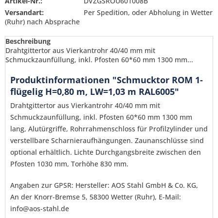
Artikel-Nr.:
DVZGSROU601008B
Versandart:
Per Spedition, oder Abholung in Wetter
(Ruhr) nach Absprache
Beschreibung
Drahtgittertor aus Vierkantrohr 40/40 mm mit
Schmuckzaunfüllung, inkl. Pfosten 60*60 mm 1300 mm...
Produktinformationen "Schmucktor ROM 1-
flügelig H=0,80 m, LW=1,03 m RAL6005"
Drahtgittertor aus Vierkantrohr 40/40 mm mit
Schmuckzaunfüllung, inkl. Pfosten 60*60 mm 1300 mm
lang, Alutürgriffe, Rohrrahmenschloss für Profilzylinder und
verstellbare Scharnieraufhängungen. Zaunanschlüsse sind
optional erhältlich. Lichte Durchgangsbreite zwischen den
Pfosten 1030 mm, Torhöhe 830 mm.
Angaben zur GPSR: Hersteller: AOS Stahl GmbH & Co. KG,
Ich habe die
Datenschutzerklärung
gelesen,
An der Knorr-Bremse 5, 58300 Wetter (Ruhr), E-Mail:
verstanden und stimme zu. *
info@aos-stahl.de
Mit * gekennzeichnete Felder sind Pflichtfelder.