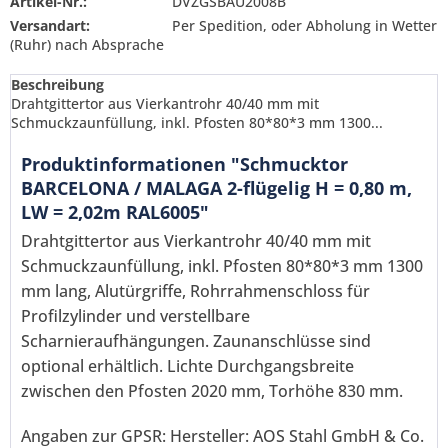
Artikel-Nr.:
DVZGSBAU2008B
Versandart:
Per Spedition, oder Abholung in Wetter
(Ruhr) nach Absprache
Beschreibung
Drahtgittertor aus Vierkantrohr 40/40 mm mit
Schmuckzaunfüllung, inkl. Pfosten 80*80*3 mm 1300...
Produktinformationen "Schmucktor
BARCELONA / MALAGA 2-flügelig H = 0,80 m,
LW = 2,02m RAL6005"
Drahtgittertor aus Vierkantrohr 40/40 mm mit
Schmuckzaunfüllung, inkl. Pfosten 80*80*3 mm 1300
mm lang, Alutürgriffe, Rohrrahmenschloss für
Profilzylinder und verstellbare
Scharnieraufhängungen. Zaunanschlüsse sind
optional erhältlich. Lichte Durchgangsbreite
Ich habe die
Datenschutzerklärung
gelesen,
zwischen den Pfosten 2020 mm, Torhöhe 830 mm.
verstanden und stimme zu. *
Angaben zur GPSR: Hersteller: AOS Stahl GmbH & Co.
Mit * gekennzeichnete Felder sind Pflichtfelder.