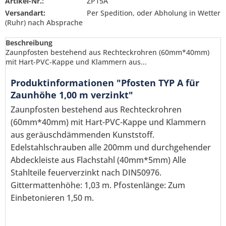
Artikel-Nr.:
ZP15A
Versandart:
Per Spedition, oder Abholung in Wetter
(Ruhr) nach Absprache
Beschreibung
Zaunpfosten bestehend aus Rechteckrohren (60mm*40mm)
mit Hart-PVC-Kappe und Klammern aus...
Produktinformationen "Pfosten TYP A für
Zaunhöhe 1,00 m verzinkt"
Zaunpfosten bestehend aus Rechteckrohren
(60mm*40mm) mit Hart-PVC-Kappe und Klammern
aus geräuschdämmenden Kunststoff.
Edelstahlschrauben alle 200mm und durchgehender
Abdeckleiste aus Flachstahl (40mm*5mm) Alle
Stahlteile feuerverzinkt nach DIN50976.
Gittermattenhöhe: 1,03 m. Pfostenlänge: Zum
Ich habe die
Datenschutzerklärung
gelesen,
Einbetonieren 1,50 m.
verstanden und stimme zu. *
Mit * gekennzeichnete Felder sind Pflichtfelder.