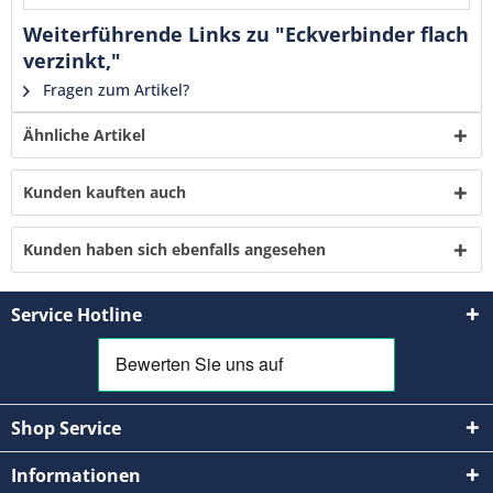
verstanden und stimme zu. *
Weiterführende Links zu "Eckverbinder flach
Mit * gekennzeichnete Felder sind Pflichtfelder.
verzinkt,"
Senden
Fragen zum Artikel?
Ähnliche Artikel
Kunden kauften auch
Kunden haben sich ebenfalls angesehen
Service Hotline
Shop Service
Informationen