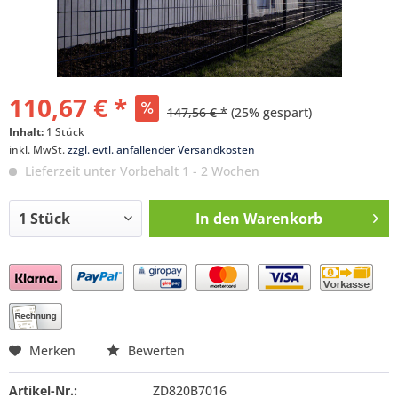
110,67 € *
147,56 € *
(25% gespart)
Inhalt:
1 Stück
inkl. MwSt.
zzgl. evtl. anfallender Versandkosten
Lieferzeit unter Vorbehalt 1 - 2 Wochen
In den
Warenkorb
Preis anfragen
Merken
Bewerten
Artikel-Nr.:
ZD820B7016