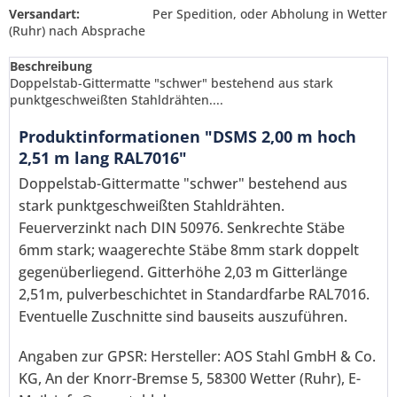
Versandart:
Per Spedition, oder Abholung in Wetter
(Ruhr) nach Absprache
Beschreibung
Doppelstab-Gittermatte "schwer" bestehend aus stark
punktgeschweißten Stahldrähten....
Produktinformationen "DSMS 2,00 m hoch
2,51 m lang RAL7016"
Doppelstab-Gittermatte "schwer" bestehend aus
stark punktgeschweißten Stahldrähten.
Feuerverzinkt nach DIN 50976. Senkrechte Stäbe
6mm stark; waagerechte Stäbe 8mm stark doppelt
gegenüberliegend. Gitterhöhe 2,03 m Gitterlänge
2,51m, pulverbeschichtet in Standardfarbe RAL7016.
Eventuelle Zuschnitte sind bauseits auszuführen.
Ich habe die
Datenschutzerklärung
gelesen,
Angaben zur GPSR: Hersteller: AOS Stahl GmbH & Co.
verstanden und stimme zu. *
Mit * gekennzeichnete Felder sind Pflichtfelder.
KG, An der Knorr-Bremse 5, 58300 Wetter (Ruhr), E-