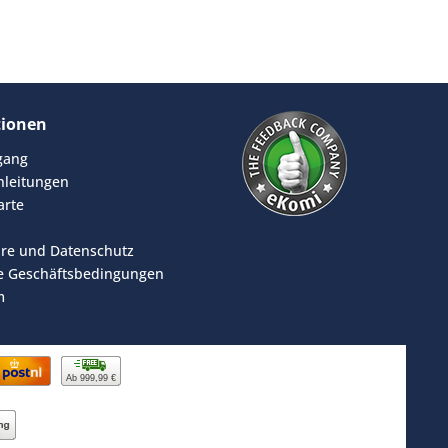
tionen
rgang
leitungen
arte
äre und Datenschutz
e Geschäftsbedingungen
m
Ab 999,99 €