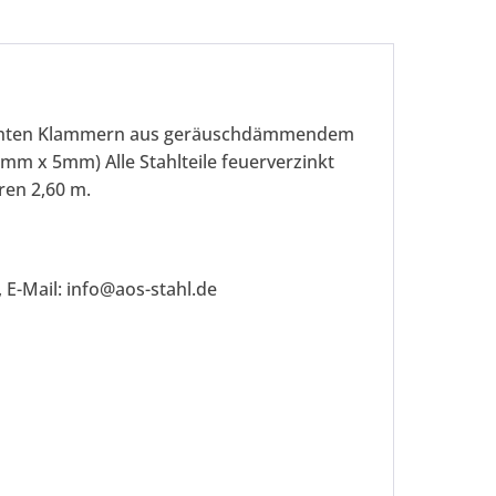
achten Klammern aus geräuschdämmendem
mm x 5mm) Alle Stahlteile feuerverzinkt
ren 2,60 m.
 E-Mail: info@aos-stahl.de
be die
Datenschutzerklärung
gelesen, verstanden
me zu. *
ennzeichnete Felder sind Pflichtfelder.