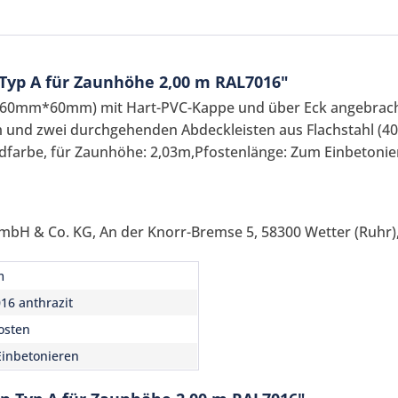
Typ A für Zaunhöhe 2,00 m RAL7016"
 (60mm*60mm) mit Hart-PVC-Kappe und über Eck angebr
 und zwei durchgehenden Abdeckleisten aus Flachstahl (40
dfarbe, für Zaunhöhe: 2,03m,Pfostenlänge: Zum Einbetonie
mbH & Co. KG, An der Knorr-Bremse 5, 58300 Wetter (Ruhr),
Ich ha
und stim
Mit * gek
m
16 anthrazit
Senden
osten
inbetonieren