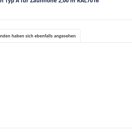
n Typ A für Zaunhöhe 2,00 m RAL7016"
nden haben sich ebenfalls angesehen