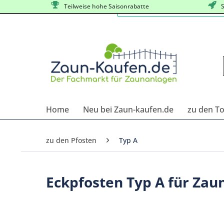
Teilweise hohe Saisonrabatte
S
Home
Neu bei Zaun-kaufen.de
zu den T
zu den Pfosten
Typ A
Eckpfosten Typ A für Za