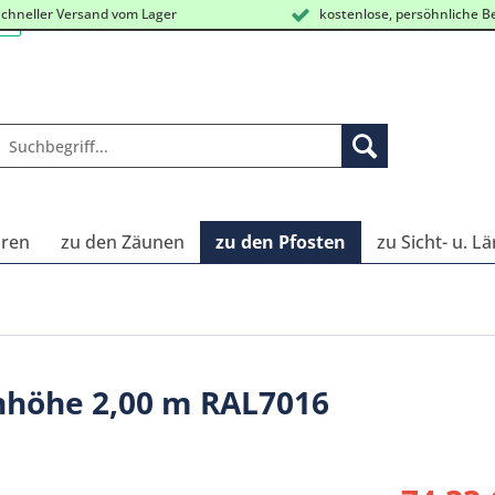
chneller Versand vom Lager
kostenlose, persöhnliche B
oren
zu den Zäunen
zu den Pfosten
zu Sicht- u. 
unhöhe 2,00 m RAL7016