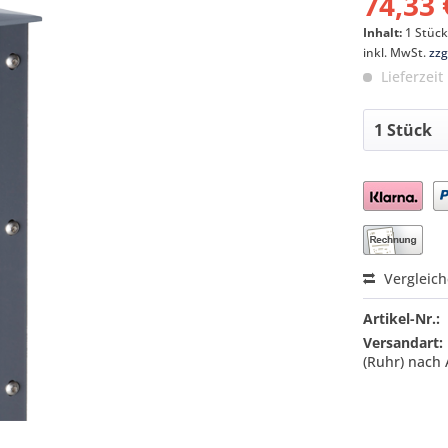
74,33 
Inhalt:
1 Stüc
inkl. MwSt.
zzg
Lieferzeit
Preis a
Vergleic
Artikel-Nr.:
Versandart:
(Ruhr) nach