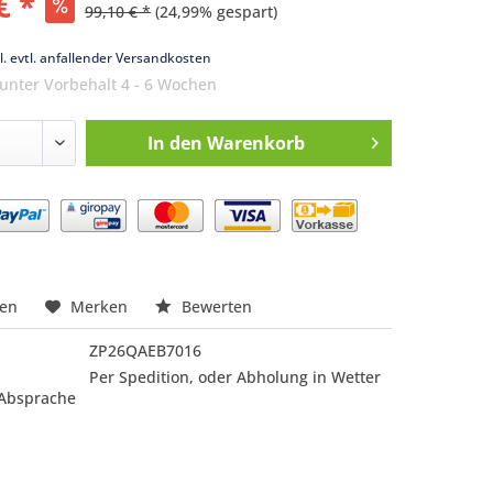
€ *
99,10 € *
(24,99% gespart)
k
l. evtl. anfallender Versandkosten
 unter Vorbehalt 4 - 6 Wochen
In den
Warenkorb
nfragen
hen
Merken
Bewerten
ZP26QAEB7016
Per Spedition, oder Abholung in Wetter
 Absprache