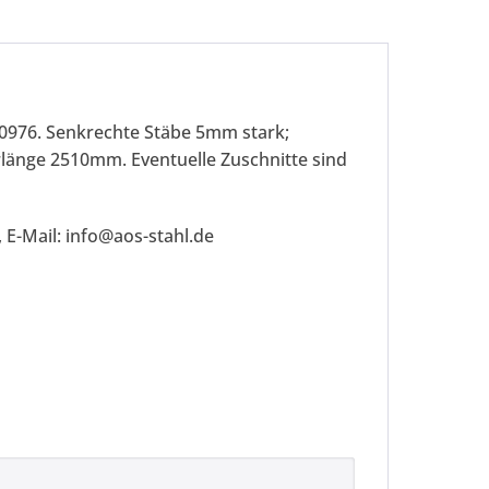
50976. Senkrechte Stäbe 5mm stark;
länge 2510mm. Eventuelle Zuschnitte sind
 E-Mail: info@aos-stahl.de
be die
Datenschutzerklärung
gelesen, verstanden
me zu. *
ennzeichnete Felder sind Pflichtfelder.