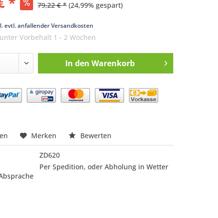
€ *
79,22 € *
(24,99% gespart)
k
l. evtl. anfallender Versandkosten
 unter Vorbehalt 1 - 2 Wochen
In den
Warenkorb
nfragen
hen
Merken
Bewerten
ZD620
Per Spedition, oder Abholung in Wetter
 Absprache