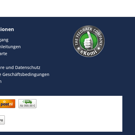
tionen
rgang
leitungen
arte
äre und Datenschutz
e Geschäftsbedingungen
m
Ab 999,99 €