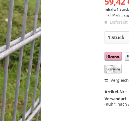
59,42 
Inhalt:
1 Stüc
inkl. MwSt.
zzg
Lieferzeit
Preis a
Vergleic
Artikel-Nr.:
Versandart:
(Ruhr) nach