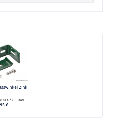
sswinkel Zink
10,48 € * / 1 Paar)
,95 €