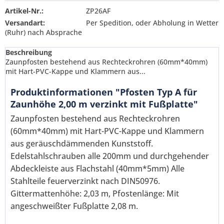
Artikel-Nr.:
ZP26AF
Versandart:
Per Spedition, oder Abholung in Wetter
(Ruhr) nach Absprache
Beschreibung
Zaunpfosten bestehend aus Rechteckrohren (60mm*40mm)
mit Hart-PVC-Kappe und Klammern aus...
Produktinformationen "Pfosten Typ A für
Zaunhöhe 2,00 m verzinkt mit Fußplatte"
Zaunpfosten bestehend aus Rechteckrohren
(60mm*40mm) mit Hart-PVC-Kappe und Klammern
aus geräuschdämmenden Kunststoff.
Edelstahlschrauben alle 200mm und durchgehender
Abdeckleiste aus Flachstahl (40mm*5mm) Alle
Stahlteile feuerverzinkt nach DIN50976.
Gittermattenhöhe: 2,03 m, Pfostenlänge: Mit
Ich habe die
Datenschutzerklärung
gelesen,
angeschweißter Fußplatte 2,08 m.
verstanden und stimme zu. *