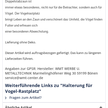
Doppelstabzaun
ist
immer
etwas
besonderes,
nicht
nur
für
die
Betrachter,
sondern
auch
für
Vögel
.
Der
Vogelrastplatz
bringt
Leben
an
den
Zaun
und
verschönert
das
Umfeld,
die
Vögel
finden
Ich habe die
Datenschutzerklärung
gelesen,
Futter
und
erfreuen
sich
verstanden und stimme zu. *
einer
besonderen
Abwechslung
.
Mit * gekennzeichnete Felder sind Pflichtfelder.
Lieferung ohne Deko.
Senden
Dieser Artikel wird auftragsbezogen gefertigt. Das kann zu längeren
Lieferzeiten führen.
Angaben zur GPSR: Hersteller: WMT WERBE U.
METALLTECHNIK Marmelinghöfener Weg 30 59199 Bönen
service@wmt-center.de
Weiterführende Links zu "Halterung für
Vogel-Rastplatz"
Fragen zum Artikel?
Ähnliche Artikel