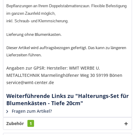
Bepflanzungen
an
Ihrem
Doppelstabmattenzaun
.
Flexible
Befestigung
im
ganzen
Zaunfeld
möglich,
inkl
.
Schraub
-
und
Klemmsicherung
.
Ich habe die
Datenschutzerklärung
gelesen,
Lieferung ohne Blumenkasten.
verstanden und stimme zu. *
Mit * gekennzeichnete Felder sind Pflichtfelder.
Dieser Artikel wird auftragsbezogen gefertigt. Das kann zu längeren
Senden
Lieferzeiten führen.
Angaben zur GPSR: Hersteller: WMT WERBE U.
METALLTECHNIK Marmelinghöfener Weg 30 59199 Bönen
service@wmt-center.de
Weiterführende Links zu "Halterungs-Set für
Blumenkästen - Tiefe 20cm"
Fragen zum Artikel?
Zubehör
1