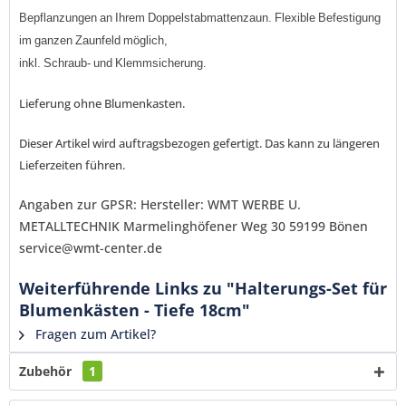
Bepflanzungen
an
Ihrem
Doppelstabmattenzaun
.
Flexible
Befestigung
im
ganzen
Zaunfeld
möglich,
inkl
.
Schraub
-
und
Klemmsicherung
.
Ich habe die
Datenschutzerklärung
gelesen,
Lieferung ohne Blumenkasten.
verstanden und stimme zu. *
Mit * gekennzeichnete Felder sind Pflichtfelder.
Dieser Artikel wird auftragsbezogen gefertigt. Das kann zu längeren
Senden
Lieferzeiten führen.
Angaben zur GPSR: Hersteller: WMT WERBE U.
METALLTECHNIK Marmelinghöfener Weg 30 59199 Bönen
service@wmt-center.de
Weiterführende Links zu "Halterungs-Set für
Blumenkästen - Tiefe 18cm"
Fragen zum Artikel?
Zubehör
1