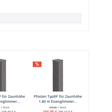
P für Zaunhöhe
Pfosten TypRP für Zaunhöhe
englimmer...
1,80 m Eisenglimmer...
t
1 Stück
Inhalt
1 Stück
€
156,85 €
138,39 € *
209,13 € *