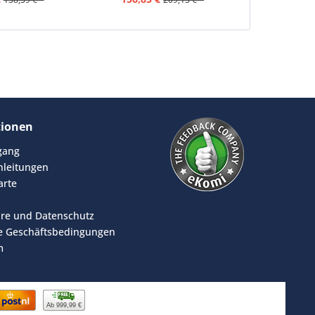
tionen
rgang
leitungen
arte
äre und Datenschutz
e Geschäftsbedingungen
m
Ab 999,99 €