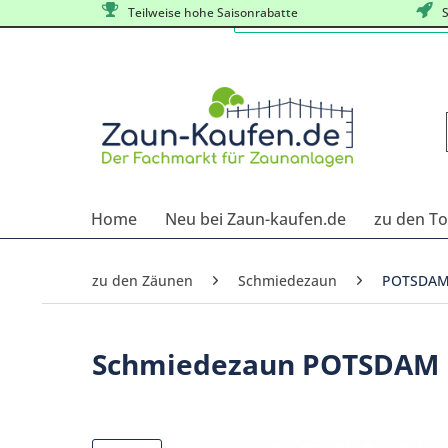
Teilweise hohe Saisonrabatte
S
Home
Neu bei Zaun-kaufen.de
zu den T
zu den Zäunen
Schmiedezaun
POTSDA
Schmiedezaun POTSDAM H