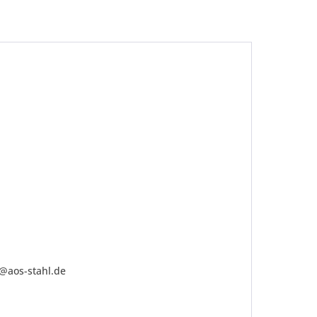
be die
Datenschutzerklärung
gelesen, verstanden
me zu. *
ennzeichnete Felder sind Pflichtfelder.
o@aos-stahl.de