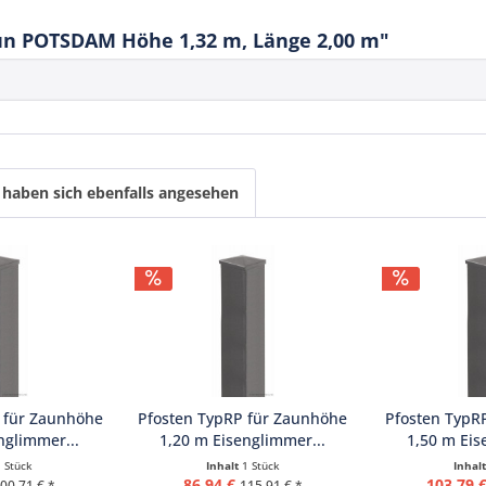
n POTSDAM Höhe 1,32 m, Länge 2,00 m"
haben sich ebenfalls angesehen
P für Zaunhöhe
Pfosten TypRP für Zaunhöhe
Pfosten TypR
nglimmer...
1,20 m Eisenglimmer...
1,50 m Eis
1 Stück
Inhalt
1 Stück
Inhal
86,94 €
103,79 
00,71 € *
115,91 € *