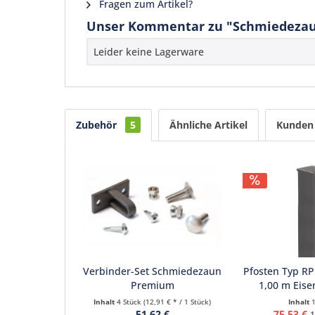
Fragen zum Artikel?
Unser Kommentar zu "Schmiedezau
Leider keine Lagerware
Zubehör
5
Ähnliche Artikel
Kunden 
Verbinder-Set Schmiedezaun
Pfosten Typ R
Premium
1,00 m Eise
Inhalt
4 Stück
(12,91 € * / 1 Stück)
Inhalt
51,62 €
75,53 €
1