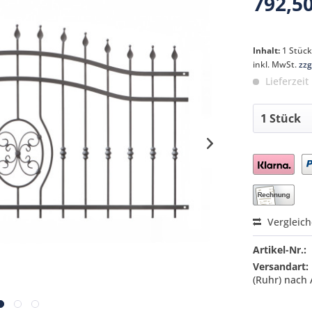
792,50
Inhalt:
1 Stüc
inkl. MwSt.
zzg
Lieferzeit
Preis a
Vergleic
Artikel-Nr.:
Versandart:
(Ruhr) nach