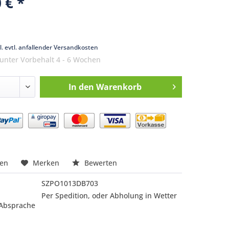
 € *
k
l. evtl. anfallender Versandkosten
 unter Vorbehalt 4 - 6 Wochen
In den
Warenkorb
nfragen
hen
Merken
Bewerten
SZPO1013DB703
Per Spedition, oder Abholung in Wetter
 Absprache