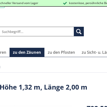
chneller Versand vom Lager
kostenlose, persöhnliche B
oren
zu den Zäunen
zu den Pfosten
zu Sicht- u. 
M
öhe 1,32 m, Länge 2,00 m