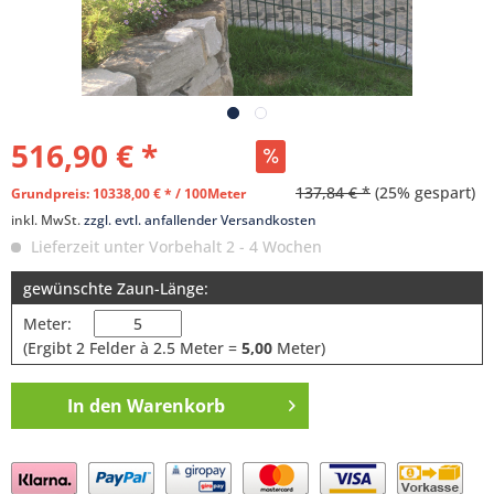
516,90 € *
137,84 € *
(25% gespart)
Grundpreis: 10338,00 € * / 100Meter
inkl. MwSt.
zzgl. evtl. anfallender Versandkosten
Lieferzeit unter Vorbehalt 2 - 4 Wochen
gewünschte Zaun-Länge:
Meter:
(Ergibt
2
Felder à 2.5 Meter =
5,00
Meter)
In den
Warenkorb
Preis anfragen