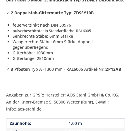
✓
2
Doppelstab-Gittermatte Typ: ZDSSY10B
Ich habe die
Datenschutzerklärung
gelesen,
verstanden und stimme zu. *
feuerverzinkt nach DIN 50976
Mit * gekennzeichnete Felder sind Pflichtfelder.
pulverbeschichtet in Standardfarbe RAL6005
Senkrechte Stäbe: 6mm Stärke
Senden
Waagerechte Stäbe: 6mm Stärke doppelt
gegenüberliegend
Gitterhöhe: 1030mm
Gitterlänge: 2510mm
✓
3
Pfosten
Typ A -1300 mm - RAL6005 Artikel-Nr.:
ZP13AB
Angaben zur GPSR: Hersteller: AOS Stahl GmbH & Co. KG,
An der Knorr-Bremse 5, 58300 Wetter (Ruhr), E-Mail:
info@aos-stahl.de
Zaunhöhe:
1,00 m