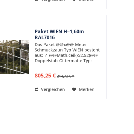
Paket WIEN H=1,60m
RAL7016
Das Paket @@x@@ Meter
Schmuckzaun Typ WIEN besteht
aus: ✓ @@Math.ceil(x/2.52)@@
Doppelstab-Gittermatte Typ:
ZDSWI16B7016 feuerverzinkt
nach DIN 50976
805,25 €
214,73 € *
pulverbeschichtet in
Standardfarbe RAL7016
Senkrechte Stäbe: 6mm Stärke...
Vergleichen
Merken