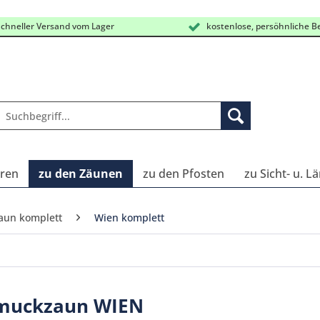
chneller Versand vom Lager
kostenlose, persöhnliche B
oren
zu den Zäunen
zu den Pfosten
zu Sicht- u. 
aun komplett
Wien komplett
muckzaun WIEN