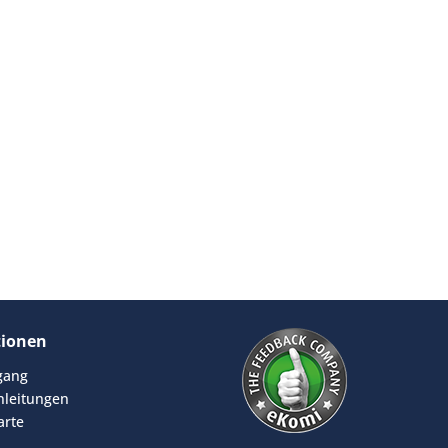
tionen
rgang
leitungen
arte