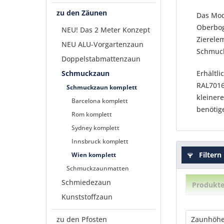
zu den Zäunen
Das Mod
Oberbog
NEU! Das 2 Meter Konzept
Zierele
NEU ALU-Vorgartenzaun
Schmuck
Doppelstabmattenzaun
Schmuckzaun
Erhältl
RAL7016
Schmuckzaun komplett
kleiner
Barcelona komplett
benötig
Rom komplett
Sydney komplett
Innsbruck komplett
Filtern
Wien komplett
Schmuckzaunmatten
Schmiedezaun
Produkte
Kunststoffzaun
zu den Pfosten
Zaunhöh