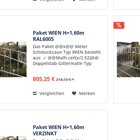
Paket WIEN H=1,60m
RAL6005
Das Paket @@x@@ Meter
Schmuckzaun Typ WIEN besteht
aus: ✓ @@Math.ceil(x/2.52)@@
Doppelstab-Gittermatte Typ:
ZDSWI16B feuerverzinkt nach DIN
50976 pulverbeschichtet in
805,25 €
214,73 € *
Standardfarbe RAL6005
Senkrechte Stäbe: 6mm Stärke
Waagerechte...
Vergleichen
Merken
Paket WIEN H=1,60m
VERZINKT