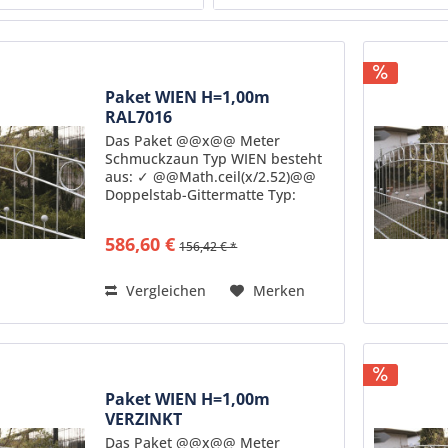
 m
RAL6005 moosgrün
 m
RAL7016 anthrazit
 m
verzinkt
Paket WIEN H=1,00m
RAL7016
Das Paket @@x@@ Meter
Schmuckzaun Typ WIEN besteht
aus: ✓ @@Math.ceil(x/2.52)@@
Doppelstab-Gittermatte Typ:
ZDSWI10B7016 feuerverzinkt
nach DIN 50976
586,60 €
156,42 € *
pulverbeschichtet in
Standardfarbe RAL7016
Senkrechte Stäbe: 6mm Stärke...
Vergleichen
Merken
Paket WIEN H=1,00m
VERZINKT
Das Paket @@x@@ Meter