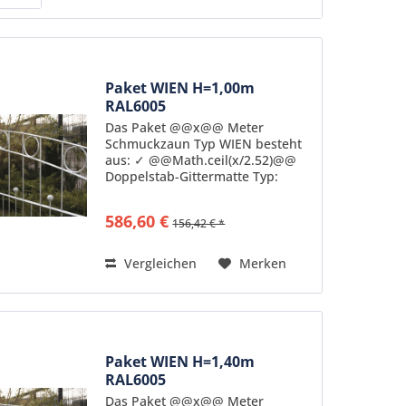
Paket WIEN H=1,00m
RAL6005
Das Paket @@x@@ Meter
Schmuckzaun Typ WIEN besteht
aus: ✓ @@Math.ceil(x/2.52)@@
Doppelstab-Gittermatte Typ:
ZDSWI10B feuerverzinkt nach DIN
50976 pulverbeschichtet in
586,60 €
156,42 € *
Standardfarbe RAL6005
Senkrechte Stäbe: 6mm Stärke
Waagerechte...
Vergleichen
Merken
Paket WIEN H=1,40m
RAL6005
Das Paket @@x@@ Meter