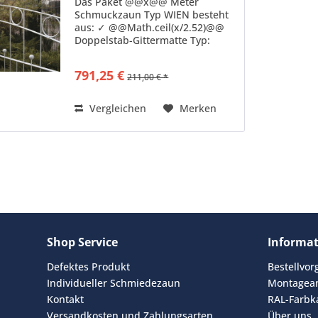
Das Paket @@x@@ Meter
Schmuckzaun Typ WIEN besteht
aus: ✓ @@Math.ceil(x/2.52)@@
Doppelstab-Gittermatte Typ:
ZDSWI16 feuerverzinkt nach DIN
50976 Senkrechte Stäbe: 6mm
791,25 €
211,00 € *
Stärke Waagerechte Stäbe: 6mm
Stärke doppelt
gegenüberliegend...
Vergleichen
Merken
Shop Service
Informa
Defektes Produkt
Bestellvo
Individueller Schmiedezaun
Montagean
Kontakt
RAL-Farbk
Versandkosten und Zahlungsarten
Über uns