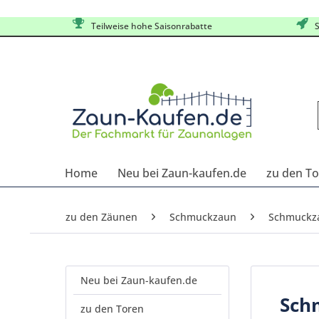
Teilweise hohe Saisonrabatte
S
Home
Neu bei Zaun-kaufen.de
zu den T
zu den Zäunen
Schmuckzaun
Schmuckz
Neu bei Zaun-kaufen.de
Sch
zu den Toren