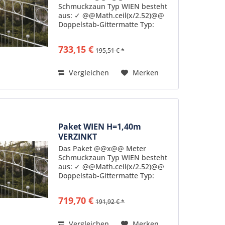
Schmuckzaun Typ WIEN besteht
aus: ✓ @@Math.ceil(x/2.52)@@
Doppelstab-Gittermatte Typ:
ZDSWI14B feuerverzinkt nach DIN
50976 pulverbeschichtet in
733,15 €
195,51 € *
Standardfarbe RAL6005
Senkrechte Stäbe: 6mm Stärke
Waagerechte...
Vergleichen
Merken
Paket WIEN H=1,40m
VERZINKT
Das Paket @@x@@ Meter
Schmuckzaun Typ WIEN besteht
aus: ✓ @@Math.ceil(x/2.52)@@
Doppelstab-Gittermatte Typ:
ZDSWI14 feuerverzinkt nach DIN
50976 Senkrechte Stäbe: 6mm
719,70 €
191,92 € *
Stärke Waagerechte Stäbe: 6mm
Stärke doppelt
gegenüberliegend...
Vergleichen
Merken