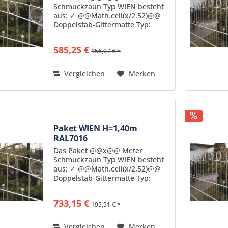
Schmuckzaun Typ WIEN besteht
aus: ✓ @@Math.ceil(x/2.52)@@
Doppelstab-Gittermatte Typ:
ZDSWI10 feuerverzinkt nach DIN
50976 Senkrechte Stäbe: 6mm
585,25 €
156,07 € *
Stärke Waagerechte Stäbe: 6mm
Stärke doppelt
gegenüberliegend...
Vergleichen
Merken
Paket WIEN H=1,40m
RAL7016
Das Paket @@x@@ Meter
Schmuckzaun Typ WIEN besteht
aus: ✓ @@Math.ceil(x/2.52)@@
Doppelstab-Gittermatte Typ:
ZDSWI14B7016 feuerverzinkt
nach DIN 50976
733,15 €
195,51 € *
pulverbeschichtet in
Standardfarbe RAL7016
Senkrechte Stäbe: 6mm Stärke...
Vergleichen
Merken