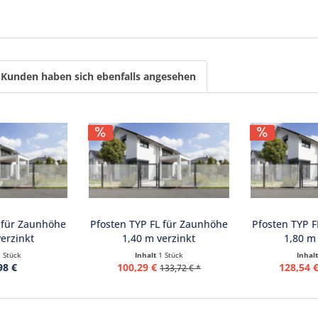
Kunden haben sich ebenfalls angesehen
 für Zaunhöhe
Pfosten TYP FL für Zaunhöhe
Pfosten TYP F
erzinkt
1,40 m verzinkt
1,80 m
1 Stück
Inhalt
1 Stück
Inhal
98 €
100,29 €
128,54 
133,72 € *