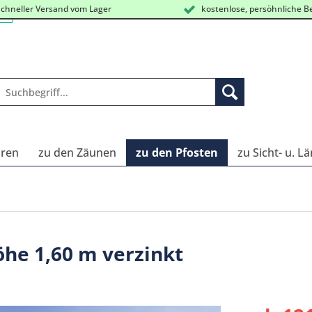
chneller Versand vom Lager
kostenlose, persöhnliche B
oren
zu den Zäunen
zu den Pfosten
zu Sicht- u. 
öhe 1,60 m verzinkt