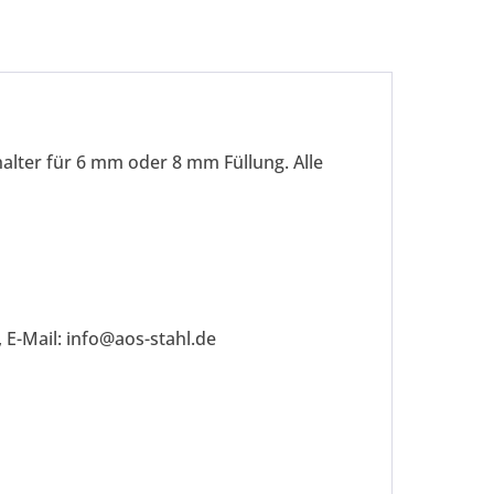
ter für 6 mm oder 8 mm Füllung. Alle
 E-Mail: info@aos-stahl.de
be die
Datenschutzerklärung
gelesen, verstanden
me zu. *
ennzeichnete Felder sind Pflichtfelder.