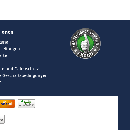
tionen
rgang
leitungen
arte
äre und Datenschutz
e Geschäftsbedingungen
m
Ab 999,99 €