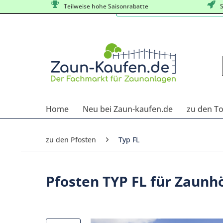
Teilweise hohe Saisonrabatte
S
Home
Neu bei Zaun-kaufen.de
zu den T
zu den Pfosten
Typ FL
Pfosten TYP FL für Zaunh