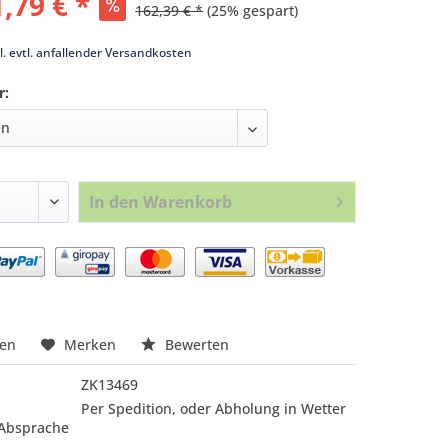
,79 € *
162,39 € *
(25% gespart)
k
l. evtl. anfallender Versandkosten
r:
In den
Warenkorb
nfragen
hen
Merken
Bewerten
ZK13469
Per Spedition, oder Abholung in Wetter
 Absprache