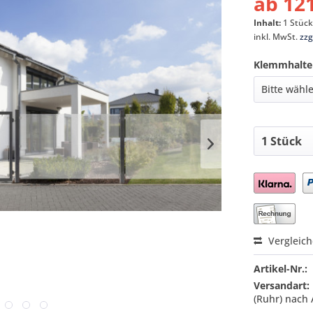
ab 121
Inhalt:
1 Stüc
inkl. MwSt.
zzg
Klemmhalte
Preis a
Vergleic
Artikel-Nr.:
Versandart:
(Ruhr) nach