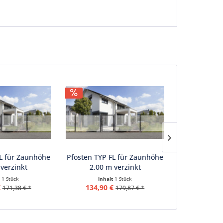
L für Zaunhöhe
Pfosten TYP FL für Zaunhöhe
Pfosten Typ
 verzinkt
2,00 m verzinkt
1,00 
t
1 Stück
Inhalt
1 Stück
Inha
€
134,90 €
87,81 
171,38 € *
179,87 € *