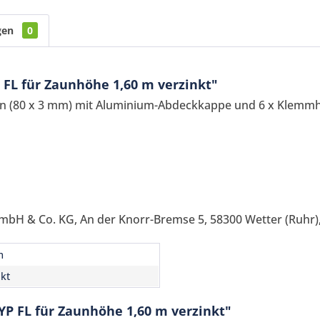
gen
0
FL für Zaunhöhe 1,60 m verzinkt"
 (80 x 3 mm) mit Aluminium-Abdeckkappe und 6 x Klemmhal
mbH & Co. KG, An der Knorr-Bremse 5, 58300 Wetter (Ruhr),
Ich ha
und stim
m
Mit * gek
nkt
Senden
YP FL für Zaunhöhe 1,60 m verzinkt"