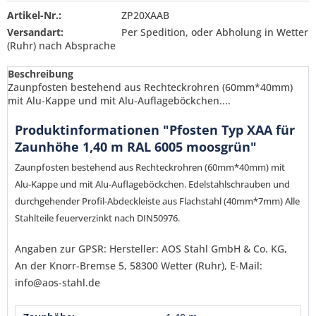
Artikel-Nr.:
ZP20XAAB
Versandart:
Per Spedition, oder Abholung in Wetter
(Ruhr) nach Absprache
Beschreibung
Zaunpfosten bestehend aus Rechteckrohren (60mm*40mm)
mit Alu-Kappe und mit Alu-Auflageböckchen....
Produktinformationen "Pfosten Typ XAA für
Zaunhöhe 1,40 m RAL 6005 moosgrün"
Zaunpfosten bestehend aus Rechteckrohren (60mm*40mm) mit
Alu-Kappe und mit Alu-Auflageböckchen. Edelstahlschrauben und
durchgehender Profil-Abdeckleiste aus Flachstahl (40mm*7mm) Alle
Stahlteile feuerverzinkt nach DIN50976.
Angaben zur GPSR: Hersteller: AOS Stahl GmbH & Co. KG,
An der Knorr-Bremse 5, 58300 Wetter (Ruhr), E-Mail:
info@aos-stahl.de
Ich habe die
Datenschutzerklärung
gelesen,
verstanden und stimme zu. *