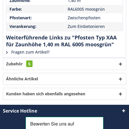
Zaunhöhe:
1,40 m
Mit * gekennzeichnete Felder sind Pflichtfelder.
Farbe:
RAL6005 moosgrün
Senden
Pfostenart:
Zwischenpfosten
Verankerung:
Zum Einbetonieren
Weiterführende Links zu "Pfosten Typ XAA
für Zaunhöhe 1,40 m RAL 6005 moosgrün"
Fragen zum Artikel?
Zubehör
5
Ähnliche Artikel
Kunden haben sich ebenfalls angesehen
Service Hotline