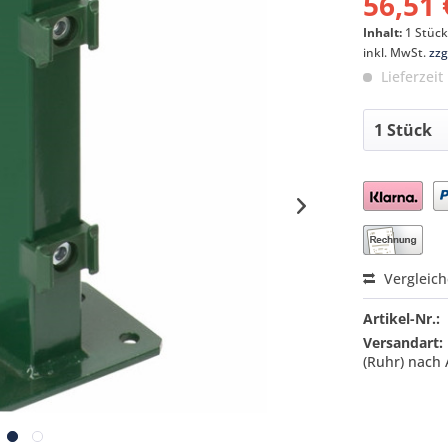
56,51 
Inhalt:
1 Stüc
inkl. MwSt.
zzg
Lieferzeit
Preis a
Vergleic
Artikel-Nr.:
Versandart:
(Ruhr) nach