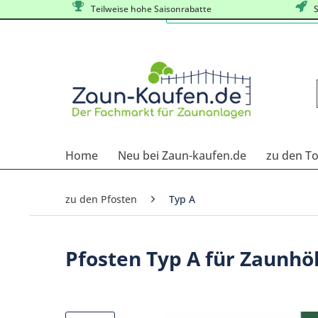
Teilweise hohe Saisonrabatte
S
Home
Neu bei Zaun-kaufen.de
zu den T
zu den Pfosten
Typ A
Pfosten Typ A für Zaunhö