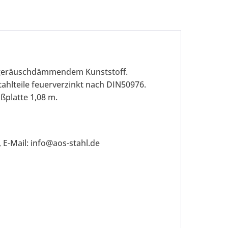
geräuschdämmendem Kunststoff.
ahlteile feuerverzinkt nach DIN50976.
ßplatte 1,08 m.
be die
Datenschutzerklärung
gelesen, verstanden
 E-Mail: info@aos-stahl.de
me zu. *
ennzeichnete Felder sind Pflichtfelder.