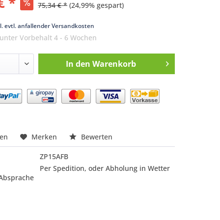
€ *
75,34 € *
(24,99% gespart)
k
l. evtl. anfallender Versandkosten
 unter Vorbehalt 4 - 6 Wochen
In den
Warenkorb
nfragen
hen
Merken
Bewerten
ZP15AFB
Per Spedition, oder Abholung in Wetter
 Absprache