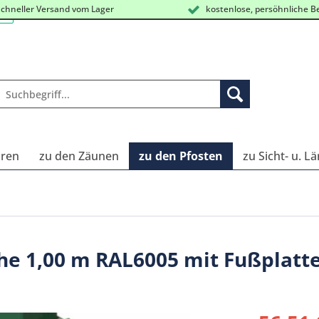
chneller Versand vom Lager
kostenlose, persöhnliche B
oren
zu den Zäunen
zu den Pfosten
zu Sicht- u. 
he 1,00 m RAL6005 mit Fußplatt