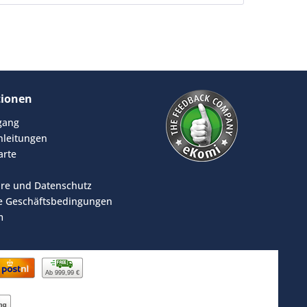
tionen
rgang
leitungen
arte
äre und Datenschutz
e Geschäftsbedingungen
m
Ab 999,99 €