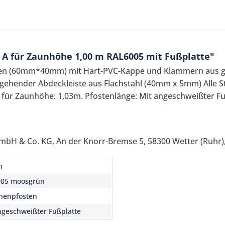
 A für Zaunhöhe 1,00 m RAL6005 mit Fußplatte"
ren (60mm*40mm) mit Hart-PVC-Kappe und Klammern aus 
ehender Abdeckleiste aus Flachstahl (40mm x 5mm) Alle St
für Zaunhöhe: 1,03m. Pfostenlänge: Mit angeschweißter Fu
Ich ha
mbH & Co. KG, An der Knorr-Bremse 5, 58300 Wetter (Ruhr),
und stim
Mit * gek
m
Senden
005 moosgrün
henpfosten
ngeschweißter Fußplatte