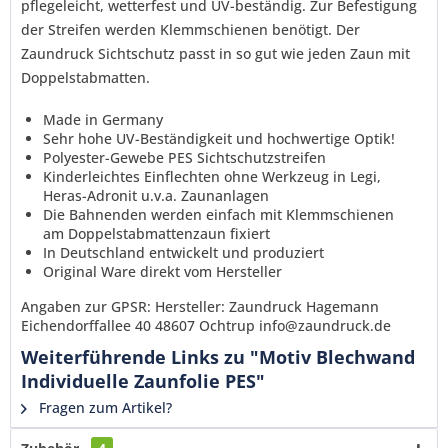
verstanden und stimme zu. *
pflegeleicht, wetterfest und UV-beständig. Zur Befestigung
Mit * gekennzeichnete Felder sind Pflichtfelder.
der Streifen werden Klemmschienen benötigt. Der
Zaundruck Sichtschutz passt in so gut wie jeden Zaun mit
Senden
Doppelstabmatten.
Made in Germany
Sehr hohe UV-Beständigkeit und hochwertige Optik!
Polyester-Gewebe PES Sichtschutzstreifen
Kinderleichtes Einflechten ohne Werkzeug in Legi,
Heras-Adronit u.v.a. Zaunanlagen
Die Bahnenden werden einfach mit Klemmschienen
am Doppelstabmattenzaun fixiert
In Deutschland entwickelt und produziert
Original Ware direkt vom Hersteller
Angaben zur GPSR: Hersteller: Zaundruck Hagemann
Eichendorffallee 40 48607 Ochtrup info@zaundruck.de
Weiterführende Links zu "Motiv Blechwand
Individuelle Zaunfolie PES"
Fragen zum Artikel?