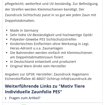
verstanden und stimme zu. *
pflegeleicht, wetterfest und UV-beständig. Zur Befestigung
Mit * gekennzeichnete Felder sind Pflichtfelder.
der Streifen werden Klemmschienen benötigt. Der
Zaundruck Sichtschutz passt in so gut wie jeden Zaun mit
Senden
Doppelstabmatten.
Made in Germany
Sehr hohe UV-Beständigkeit und hochwertige Optik!
Polyester-Gewebe PES Sichtschutzstreifen
Kinderleichtes Einflechten ohne Werkzeug in Legi,
Heras-Adronit u.v.a. Zaunanlagen
Die Bahnenden werden einfach mit Klemmschienen
am Doppelstabmattenzaun fixiert
In Deutschland entwickelt und produziert
Original Ware direkt vom Hersteller
Angaben zur GPSR: Hersteller: Zaundruck Hagemann
Eichendorffallee 40 48607 Ochtrup info@zaundruck.de
Weiterführende Links zu "Motiv Tiere
Individuelle Zaunfolie PES"
Fragen zum Artikel?