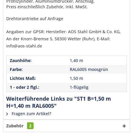
Profilzylinder, Aluminiumdrücker, Anschlag.
Senden
Preis einschließlich Zubehör, inkl. MwSt.
Drehtorantriebe auf Anfrage
Angaben zur GPSR: Hersteller: AOS Stahl GmbH & Co. KG,
An der Knorr-Bremse 5, 58300 Wetter (Ruhr), E-Mail:
info@aos-stahl.de
Zaunhöhe:
1,40 m
Farbe:
RAL6005 moosgrün
Lichtes Maß:
1,50 m
1 - oder 2 flgl.:
1-flügelig
Weiterführende Links zu "ST1 B=1,50 m
H=1,40 m RAL6005"
Fragen zum Artikel?
Zubehör
2