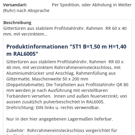
Versandart:
Per Spedition, oder Abholung in Wetter
(Ruhr) nach Absprache
Beschreibung
Gittertüren aus stabilem Profilstahlrohr, Rahmen RR 60 x 40
mm, mit verzinktem...
Produktinformationen "ST1 B=1,50 m H=1,40
m RAL6005"
Gittertüren aus stabilem Profilstahlrohr, Rahmen RR 60 x
40 mm, mit verzinktem Rohrrahmeneinsteckschloss, mit
Aluminiumdrücker und Anschlag, Rahmenfüllung aus
Gittermatte, Maschenweite 50 x 200 mm
(Doppelstabmatte). Die Torpfosten aus Profilstahlrohr QR 80
mm werden je nach Ausführung mit verstellbaren
Torbändern versehen. Innen und außen feuerverzinkt,
von
aussen zusätzlich pulverbeschichtet in RAL6005.
Drehrichtung: DIN links u. rechts verwendbar.
Ich habe die
Datenschutzerklärung
gelesen,
Nur in den hier angegebenen Lagermaßen lieferbar.
verstanden und stimme zu. *
Mit * gekennzeichnete Felder sind Pflichtfelder.
Zubehör: Rohrrahmeneinsteckschloss vorgerichtet für