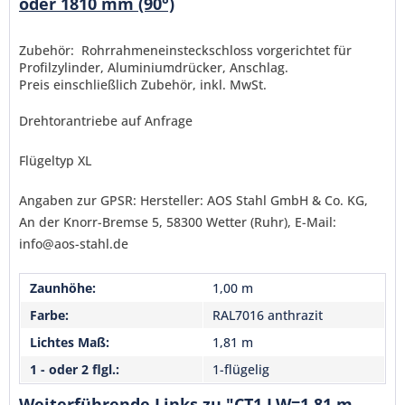
oder 1810 mm (90°)
Senden
Zubehör: Rohrrahmeneinsteckschloss vorgerichtet für
Profilzylinder, Aluminiumdrücker, Anschlag.
Preis einschließlich Zubehör, inkl. MwSt.
Drehtorantriebe auf Anfrage
Flügeltyp XL
Angaben zur GPSR: Hersteller: AOS Stahl GmbH & Co. KG,
An der Knorr-Bremse 5, 58300 Wetter (Ruhr), E-Mail:
info@aos-stahl.de
Zaunhöhe:
1,00 m
Farbe:
RAL7016 anthrazit
Lichtes Maß:
1,81 m
1 - oder 2 flgl.:
1-flügelig
Weiterführende Links zu "CT1 LW=1,81 m