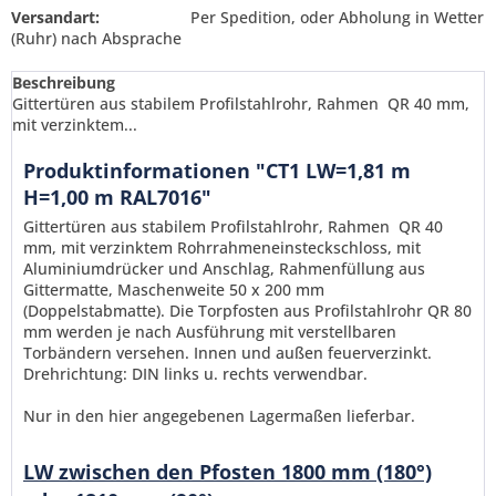
Versandart:
Per Spedition, oder Abholung in Wetter
(Ruhr) nach Absprache
Beschreibung
Gittertüren aus stabilem Profilstahlrohr, Rahmen QR 40 mm,
mit verzinktem...
Produktinformationen "CT1 LW=1,81 m
H=1,00 m RAL7016"
Gittertüren aus stabilem Profilstahlrohr, Rahmen QR 40
mm, mit verzinktem Rohrrahmeneinsteckschloss, mit
Aluminiumdrücker und Anschlag, Rahmenfüllung aus
Gittermatte, Maschenweite 50 x 200 mm
(Doppelstabmatte). Die Torpfosten aus Profilstahlrohr QR 80
mm werden je nach Ausführung mit verstellbaren
Torbändern versehen. Innen und außen feuerverzinkt.
Drehrichtung: DIN links u. rechts verwendbar.
Nur in den hier angegebenen Lagermaßen lieferbar.
Ich habe die
Datenschutzerklärung
gelesen,
verstanden und stimme zu. *
LW zwischen den Pfosten 1800 mm (180°)
Mit * gekennzeichnete Felder sind Pflichtfelder.