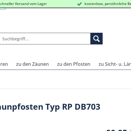
chneller Versand vom Lager
kostenlose, persöhnliche B
oren
zu den Zäunen
zu den Pfosten
zu Sicht- u. L
aunpfosten Typ RP DB703