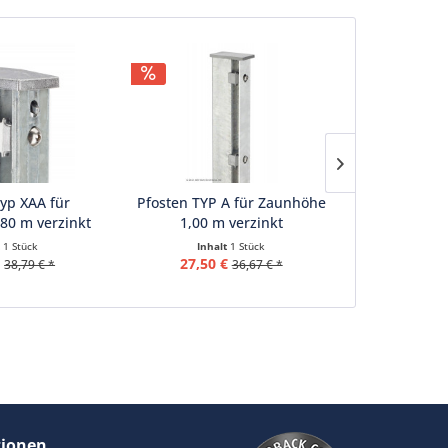
Typ XAA für
Pfosten TYP A für Zaunhöhe
Pfosten Typ
80 m verzinkt
1,00 m verzinkt
1,20 
t
1 Stück
Inhalt
1 Stück
Inha
€
27,50 €
31,34
38,79 € *
36,67 € *
tionen