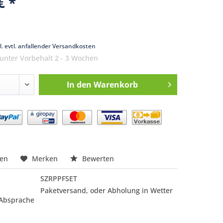
€ *
k
l. evtl. anfallender Versandkosten
 unter Vorbehalt 2 - 3 Wochen
In den
Warenkorb
nfragen
hen
Merken
Bewerten
SZRPPFSET
Paketversand, oder Abholung in Wetter
 Absprache