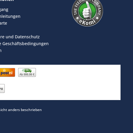
rgang
leitungen
arte
äre und Datenschutz
e Geschäftsbedingungen
m
Ab 999,99 €
cht anders beschrieben