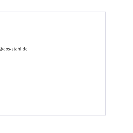
o@aos-stahl.de
be die
Datenschutzerklärung
gelesen, verstanden
me zu. *
ennzeichnete Felder sind Pflichtfelder.