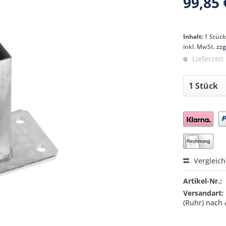
99,85 
Inhalt:
1 Stüc
inkl. MwSt.
zzg
Lieferzeit
Preis a
Vergleic
Artikel-Nr.:
Versandart:
(Ruhr) nach