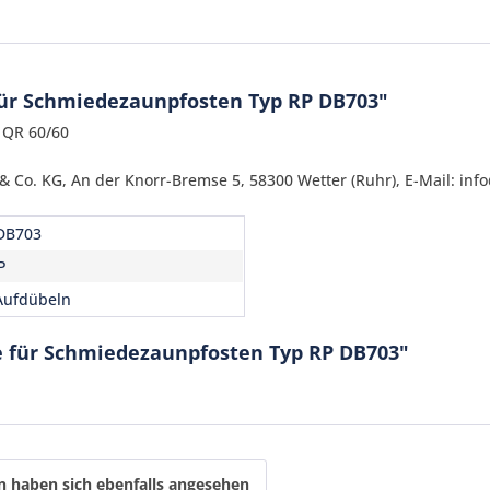
für Schmiedezaunpfosten Typ RP DB703"
 QR 60/60
 Co. KG, An der Knorr-Bremse 5, 58300 Wetter (Ruhr), E-Mail: inf
DB703
P
Aufdübeln
Ich ha
e für Schmiedezaunpfosten Typ RP DB703"
und stim
Mit * gek
Senden
 haben sich ebenfalls angesehen