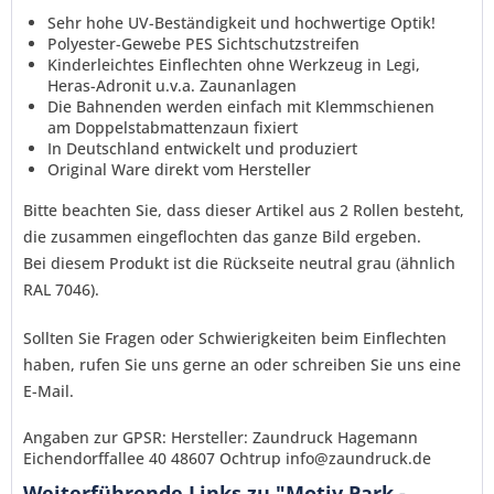
Ich habe die
Datenschutzerklärung
gelesen,
Sehr hohe UV-Beständigkeit und hochwertige Optik!
verstanden und stimme zu. *
Polyester-Gewebe PES Sichtschutzstreifen
Mit * gekennzeichnete Felder sind Pflichtfelder.
Kinderleichtes Einflechten ohne Werkzeug in Legi,
Heras-Adronit u.v.a. Zaunanlagen
Senden
Die Bahnenden werden einfach mit Klemmschienen
am Doppelstabmattenzaun fixiert
In Deutschland entwickelt und produziert
Original Ware direkt vom Hersteller
Bitte beachten Sie, dass dieser Artikel aus 2 Rollen besteht,
die zusammen eingeflochten das ganze Bild ergeben.
Bei diesem Produkt ist die Rückseite neutral grau (ähnlich
RAL 7046).
Sollten Sie Fragen oder Schwierigkeiten beim Einflechten
haben, rufen Sie uns gerne an oder schreiben Sie uns eine
E-Mail.
Angaben zur GPSR: Hersteller: Zaundruck Hagemann
Eichendorffallee 40 48607 Ochtrup info@zaundruck.de
Weiterführende Links zu "Motiv Park -