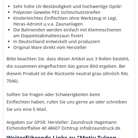
Ich habe die
Datenschutzerklärung
gelesen,
Sehr hohe UV-Beständigkeit und hochwertige Optik!
verstanden und stimme zu. *
Polyester-Gewebe PES Sichtschutzstreifen
Mit * gekennzeichnete Felder sind Pflichtfelder.
Kinderleichtes Einflechten ohne Werkzeug in Legi,
Heras-Adronit u.v.a. Zaunanlagen
Senden
Die Bahnenden werden einfach mit Klemmschienen
am Doppelstabmattenzaun fixiert
In Deutschland entwickelt und produziert
Original Ware direkt vom Hersteller
Bitte beachten Sie, dass dieser Artikel aus 3 Rollen besteht,
die zusammen eingeflochten das ganze Bild ergeben.
Bei
diesem Produkt ist die Rückseite neutral grau
(ähnlich RAL
7046)
.
Sollten Sie Fragen oder Schwierigkeiten
beim
Einflechten
haben, rufen Sie uns gerne an oder schreiben
Sie uns eine E-Mail.
Angaben zur GPSR: Hersteller: Zaundruck Hagemann
Eichendorffallee 40 48607 Ochtrup info@zaundruck.de
Weiterführende Links zu "Motiv Tulpen -