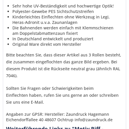
Ich habe die
Datenschutzerklärung
gelesen,
Sehr hohe UV-Beständigkeit und hochwertige Optik!
verstanden und stimme zu. *
Polyester-Gewebe PES Sichtschutzstreifen
Mit * gekennzeichnete Felder sind Pflichtfelder.
Kinderleichtes Einflechten ohne Werkzeug in Legi,
Heras-Adronit u.v.a. Zaunanlagen
Senden
Die Bahnenden werden einfach mit Klemmschienen
am Doppelstabmattenzaun fixiert
In Deutschland entwickelt und produziert
Original Ware direkt vom Hersteller
Bitte beachten Sie, dass dieser Artikel aus 3 Rollen besteht,
die zusammen eingeflochten das ganze Bild ergeben.
Bei
diesem Produkt ist die Rückseite neutral grau
(ähnlich RAL
7046)
.
Sollten Sie Fragen oder Schwierigkeiten
beim
Einflechten
haben, rufen Sie uns gerne an oder schreiben
Sie uns eine E-Mail.
Angaben zur GPSR: Hersteller: Zaundruck Hagemann
Eichendorffallee 40 48607 Ochtrup info@zaundruck.de
Weiterführende Links zu "Motiv Riff -