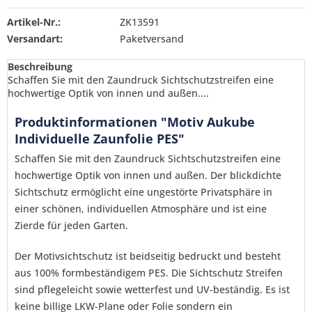
Artikel-Nr.:
ZK13591
Versandart:
Paketversand
Beschreibung
Schaffen Sie mit den Zaundruck Sichtschutzstreifen eine
hochwertige Optik von innen und außen....
Produktinformationen "Motiv Aukube
Individuelle Zaunfolie PES"
Schaffen Sie mit den Zaundruck Sichtschutzstreifen eine
hochwertige Optik von innen und außen. Der blickdichte
Sichtschutz ermöglicht eine ungestörte Privatsphäre in
einer schönen, individuellen Atmosphäre und ist eine
Zierde für jeden Garten.
Der Motivsichtschutz ist beidseitig bedruckt und besteht
aus 100% formbeständigem PES. Die Sichtschutz Streifen
sind pflegeleicht sowie wetterfest und UV-beständig. Es ist
Ich habe die
Datenschutzerklärung
gelesen,
keine billige LKW-Plane oder Folie sondern ein
verstanden und stimme zu. *