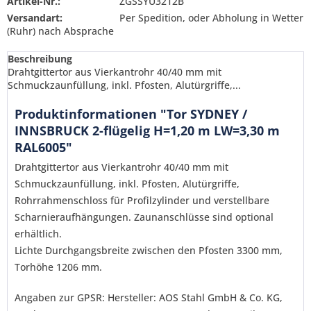
Artikel-Nr.:
ZGSSYU3212B
Versandart:
Per Spedition, oder Abholung in Wetter
(Ruhr) nach Absprache
Beschreibung
Drahtgittertor aus Vierkantrohr 40/40 mm mit
Schmuckzaunfüllung, inkl. Pfosten, Alutürgriffe,...
Produktinformationen "Tor SYDNEY /
INNSBRUCK 2-flügelig H=1,20 m LW=3,30 m
RAL6005"
Drahtgittertor aus Vierkantrohr 40/40 mm mit
Schmuckzaunfüllung, inkl. Pfosten, Alutürgriffe,
Rohrrahmenschloss für Profilzylinder und verstellbare
Scharnieraufhängungen. Zaunanschlüsse sind optional
erhältlich.
Lichte Durchgangsbreite zwischen den Pfosten 3300 mm,
Torhöhe 1206 mm.
Ich habe die
Datenschutzerklärung
gelesen,
verstanden und stimme zu. *
Angaben zur GPSR: Hersteller: AOS Stahl GmbH & Co. KG,
Mit * gekennzeichnete Felder sind Pflichtfelder.