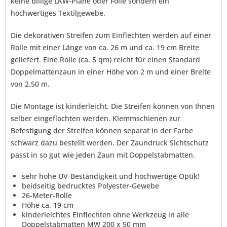
keine billige LKW-Plane oder Folie sondern ein
verstanden und stimme zu. *
hochwertiges Textilgewebe.
Mit * gekennzeichnete Felder sind Pflichtfelder.
Senden
Die dekorativen Streifen zum Einflechten werden auf einer
Rolle mit einer Länge von ca. 26 m und ca. 19 cm Breite
geliefert. Eine Rolle (ca. 5 qm) reicht für einen Standard
Doppelmattenzaun in einer Höhe von 2 m und einer Breite
von 2.50 m.
Die Montage ist kinderleicht. Die Streifen können von Ihnen
selber eingeflochten werden. Klemmschienen zur
Befestigung der Streifen können separat in der Farbe
schwarz dazu bestellt werden. Der Zaundruck Sichtschutz
passt in so gut wie jeden Zaun mit Doppelstabmatten.
sehr hohe UV-Beständigkeit und hochwertige Optik!
beidseitig bedrucktes Polyester-Gewebe
26-Meter-Rolle
Höhe ca. 19 cm
kinderleichtes Einflechten ohne Werkzeug in alle
Doppelstabmatten MW 200 x 50 mm