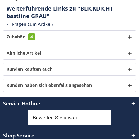
Ich habe die
Datenschutzerklärung
gelesen,
Weiterführende Links zu "BLICKDICHT
verstanden und stimme zu. *
bastline GRAU"
Mit * gekennzeichnete Felder sind Pflichtfelder.
Fragen zum Artikel?
Senden
Zubehör
4
Ähnliche Artikel
Kunden kauften auch
Kunden haben sich ebenfalls angesehen
Service Hotline
Shop Service